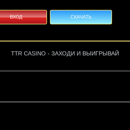
TTR Casino
ВХОД
СКАЧАТЬ
TTR CASINO - ЗАХОДИ И ВЫИГРЫВАЙ